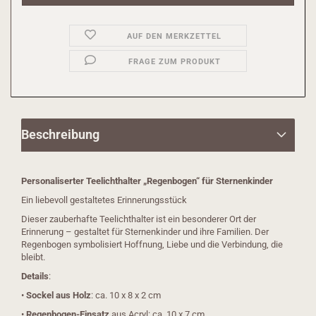
AUF DEN MERKZETTEL
FRAGE ZUM PRODUKT
Beschreibung
Personaliserter Teelichthalter „Regenbogen“ für Sternenkinder
Ein liebevoll gestaltetes Erinnerungsstück
Dieser zauberhafte Teelichthalter ist ein besonderer Ort der
Erinnerung – gestaltet für Sternenkinder und ihre Familien. Der
Regenbogen symbolisiert Hoffnung, Liebe und die Verbindung, die
bleibt.
Details
:
•
Sockel aus Holz
: ca. 10 x 8 x 2 cm
•
Regenbogen-Einsatz
aus Acryl: ca. 10 x 7 cm