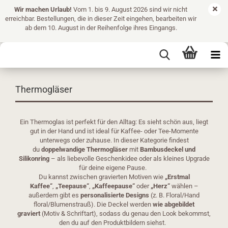
Wir machen Urlaub!
Vom 1. bis 9. August 2026 sind wir nicht
erreichbar. Bestellungen, die in dieser Zeit eingehen, bearbeiten wir
ab dem 10. August in der Reihenfolge ihres Eingangs.
Thermogläser
Ein Thermoglas ist perfekt für den Alltag: Es sieht schön aus, liegt
gut in der Hand und ist ideal für Kaffee- oder Tee-Momente
unterwegs oder zuhause. In dieser Kategorie findest
du
doppelwandige Thermogläser
mit
Bambusdeckel und
Silikonring
– als liebevolle Geschenkidee oder als kleines Upgrade
für deine eigene Pause.
Du kannst zwischen gravierten Motiven wie
„Erstmal
Kaffee“
,
„Teepause“
,
„Kaffeepause“
oder
„Herz“
wählen –
außerdem gibt es
personalisierte Designs
(z. B. Floral/Hand
floral/Blumenstrauß). Die Deckel werden
wie abgebildet
graviert
(Motiv & Schriftart), sodass du genau den Look bekommst,
den du auf den Produktbildern siehst.