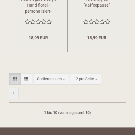
Hand floral -
"Kaffeepause"
personalisiert-
18,99 EUR
18,99 EUR
Sortieren nach
pro Seite
Sortieren nach
12 pro Seite
1
1
bis
10
(von insgesamt
10
)