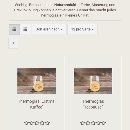
Wichtig: Bambus ist ein
Naturprodukt
– Farbe, Maserung und
Gravurwirkung können leicht variieren. Genau das macht jedes
Thermoglas ein kleines Unikat.
Sortieren nach
pro Seite
Sortieren nach
12 pro Seite
1
Thermoglas "Erstmal
Thermoglas
Kaffee"
"Teepause"