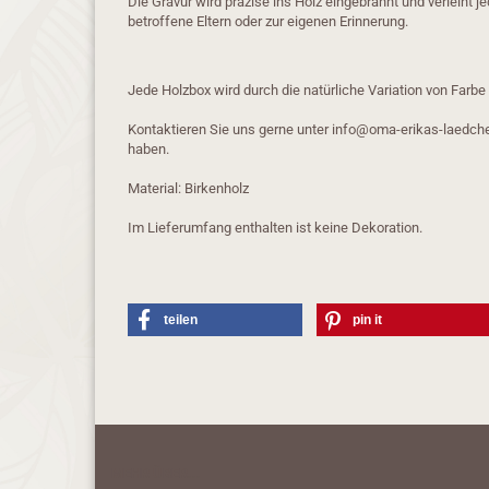
Die Gravur wird präzise ins Holz eingebrannt und verleiht j
betroffene Eltern oder zur eigenen Erinnerung.
Jede Holzbox wird durch die natürliche Variation von Farb
Kontaktieren Sie uns gerne unter info@oma-erikas-laedch
haben.
Material: Birkenholz
Im Lieferumfang enthalten ist keine Dekoration.
teilen
pin it
MEHR ÜBER...