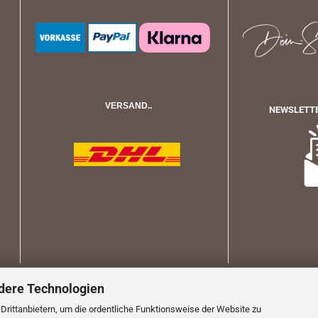
VERSAND..
NEWSLETTE
dere Technologien
rittanbietern, um die ordentliche Funktionsweise der Website zu