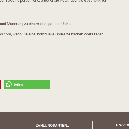
eder Box eine persönliche, emotionale Note. Ideal als Geschenk für
e und Maserung zu einem einzigartigen Unikat.
en.com, wenn Sie eine individuelle Größe wünschen oder Fragen
teilen
UNSERE
ZAHLUNGSARTEN..