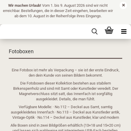
Wir machen Urlaub!
Vom 1. bis 9. August 2026 sind wir nicht
erreichbar. Bestellungen, die in dieser Zeit eingehen, bearbeiten wir
ab dem 10. August in der Reihenfolge ihres Eingangs.
Fotoboxen
Eine Fotobox ist mehr als Verpackung – sie ist der erste Eindruck,
den dein Kunde von seinen Bildern bekommt.
Die Fotoboxen dieser Kollektion bestehen aus stabilem
Birkensperrholz und sind mit Samt oder Kunstleder veredelt. Der
Magnetverschluss sitzt satt, das Innenfach ist sorgfältig
ausgekleidet. Details, die man fühlt.
Verfügbare Modelle: · No.112 – Deckel aus Samt, samtig
ausgekleidetes Innenfach · No.113 – Deckel aus Kunstleder antik,
Vintage-Optik · No.114 – Deckel aus Kunstleder, klar und modern
Alle Boxen sind in zwei Bildgrößen erhältlich (13×18 und 15×20 cm)
und lassen sich wahlweise mit integriertem USB-Fach bestellen.