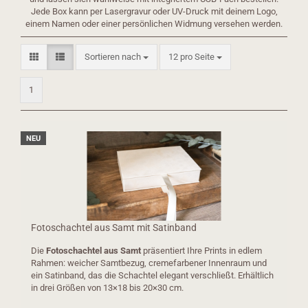
Jede Box kann per Lasergravur oder UV-Druck mit deinem Logo,
einem Namen oder einer persönlichen Widmung versehen werden.
Sortieren nach
pro Seite
Sortieren nach
12 pro Seite
1
NEU
Fotoschachtel aus Samt mit Satinband
Die
Fotoschachtel aus Samt
präsentiert Ihre Prints in edlem
Rahmen: weicher Samtbezug, cremefarbener Innenraum und
ein Satinband, das die Schachtel elegant verschließt. Erhältlich
in drei Größen von 13×18 bis 20×30 cm.