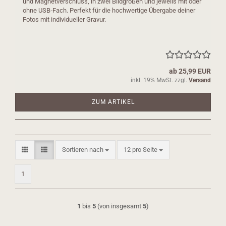
und Magnetverschluss, in zwei Bildgrößen und jeweils mit oder
ohne USB‑Fach. Perfekt für die hochwertige Übergabe deiner
Fotos mit individueller Gravur.
ab 25,99 EUR
inkl. 19% MwSt. zzgl.
Versand
ZUM ARTIKEL
Sortieren nach
pro Seite
Sortieren nach
12 pro Seite
1
1
bis
5
(von insgesamt
5
)