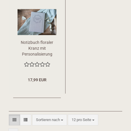
Notizbuch floraler
Kranz mit
Personalisierung
17,99 EUR
Sortieren nach
pro Seite
Sortieren nach
12 pro Seite