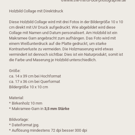
©www.the-mirror-box-photographie.de
Holzbild Collage mit Direktdruck
Diese Holzbild Collage wird mit drei Fotos in der Bildergröße 10 x 10
cm direkt mit UV Druck aufgedruckt. Wie abgebildet wird diese
Collage mit Namen und Datum personalisert. Am Holzbild ist ein
Makramee Garn angebracht zum aufhängen. Das Foto wird mit
einem Weißunterdruck auf die Platte gedruckt, um starke
Kontrastverluste zu vermeiden. Die Holzmaserung wird etwas
vermindert ist dennoch sichtbar. Dies ist ein Naturprodukt, somit ist
die Farbe und Maserung je Holzbild unterschiedlich.
Größe:
ca. 14 x 39 cm bei Hochformat
ca. 17 x 36 cm bei Querformat
Bildergröße 10 x 10 cm
Material:
* Birkenholz 10 mm
* Makramee-Garn in
3,5 mm Stärke
Bildvorlage:
* Dateiformat jpg.
* Auflösung mindestens 72 dpi besser 300 dpi