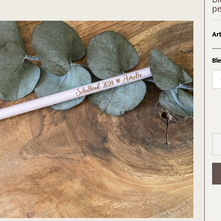
pe
Art
Ble