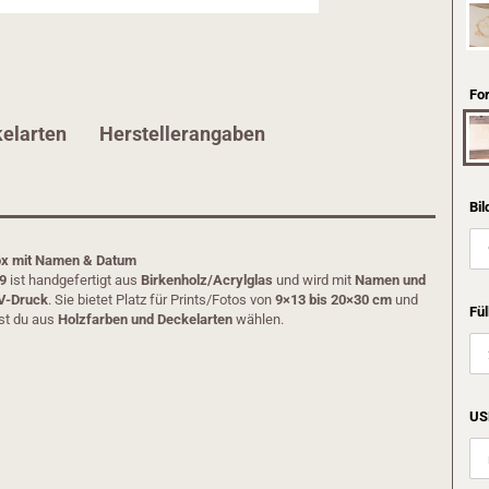
Fo
elarten
Herstellerangaben
Bil
box mit Namen & Datum
9
ist handgefertigt aus
Birkenholz/Acrylglas
und wird mit
Namen und
V-Druck
. Sie bietet Platz für Prints/Fotos von
9×13 bis 20×30 cm
und
Fül
st du aus
Holzfarben und Deckelarten
wählen.
US