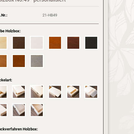
.Nr.:
21-HB49
rbe Holzbox:
kelart:
uckverfahren Holzbox: