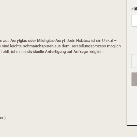
Fül
te aus
Acrylglas oder Milchglas-Acryl
. Jede Holzbox ist ein Unikat –
e sind leichte
Schmauchspuren
aus dem Herstellungsprozess möglich
ehlt, ist eine
individuelle Anfertigung auf Anfrage
möglich.
fen)