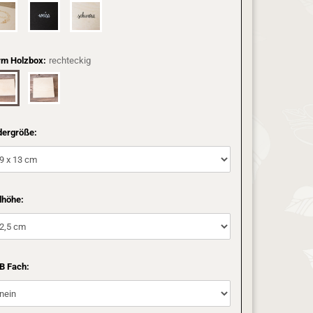
rm Holzbox:
rechteckig
dergröße:
lhöhe:
B Fach: